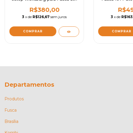
1974 - Diversas cores
co
R$380,00
R$49
3
x de
R$126,67
sem juros
3
x de
R$163
COMPRAR
COMPRAR
Departamentos
Produtos
Fusca
Brasília
Kombi