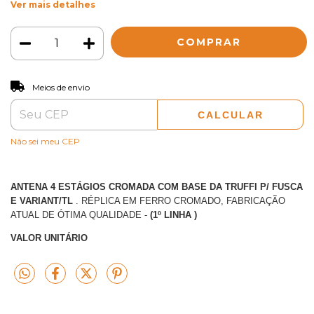
Ver mais detalhes
ALTERAR CEP
Entregas para o CEP:
Meios de envio
CALCULAR
Não sei meu CEP
ANTENA 4 ESTÁGIOS CROMADA COM BASE DA TRUFFI P/ FUSCA
E VARIANT/TL
. RÉPLICA EM FERRO CROMADO, FABRICAÇÃO
ATUAL DE ÓTIMA QUALIDADE -
(1º LINHA )
VALOR UNITÁRIO