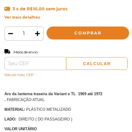
3
x de
R$10,00
sem juros
Ver mais detalhes
ALTERAR CEP
Entregas para o CEP:
Meios de envio
CALCULAR
Não sei meu CEP
Aro da lanterna traseira da Variant e TL 1969 até 1972
.
FABRICAÇÃO ATUAL
MATERIAL:
PLÁSTICO METALIZADO
LADO:
DIREITO ( DO PASSAGEIRO )
VALOR UNITÁRIO