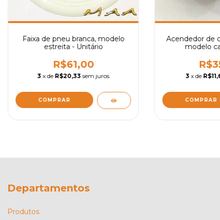
Faixa de pneu branca, modelo
Acendedor de ci
estreita - Unitário
modelo ca
R$61,00
R$3
3
x de
R$20,33
sem juros
3
x de
R$11,
COMPRAR
Departamentos
Produtos