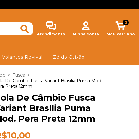
0
Atendimento
Minha conta
Meu carrinho
Volantes Revival
Zé do Caixão
cio
>
Fusca
>
la De Câmbio Fusca Variant Brasília Puma Mod.
ra Preta 12mm
ola De Câmbio Fusca
ariant Brasília Puma
od. Pera Preta 12mm
R$10,00