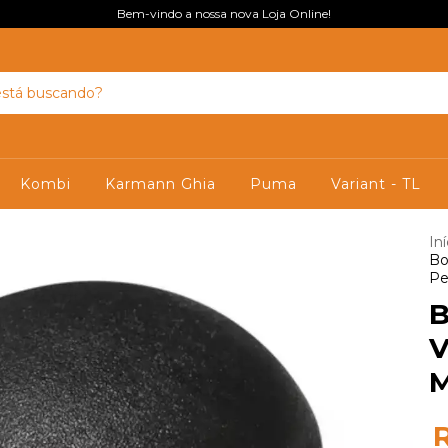
Bem-vindo a nossa nova Loja Online!
Kombi
Karmann Ghia
Puma
Variant - TL
Iní
Bo
Pe
B
V
M