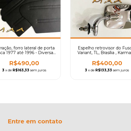
ração, forro lateral de porta
Espelho retrovisor do Fusc
ca 1977 até 1996 - Diversas
Variant, TL, Brasília , Karm
cores
ghia TC - Modelo mexican
Par
R$490,00
R$400,00
3
x de
R$163,33
sem juros
3
x de
R$133,33
sem juros
Entre em contato