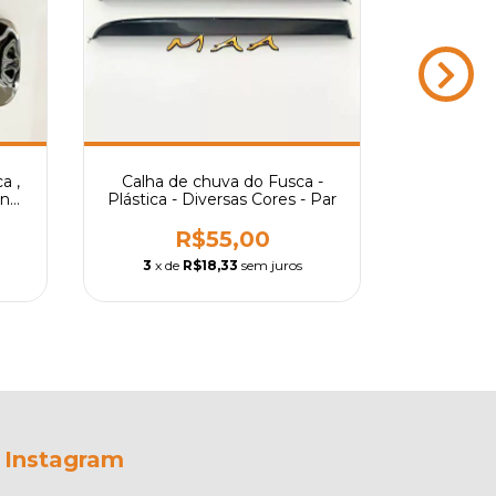
a ,
Calha de chuva do Fusca -
Calha d
ann
Plástica - Diversas Cores - Par
Acrílica -
o,
R$55,00
3
x de
R$18,33
sem juros
3
x de
Instagram