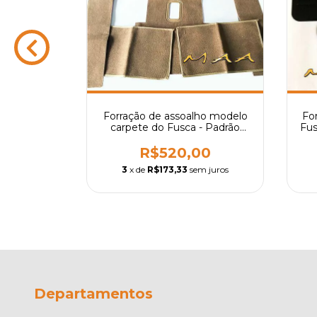
raço do
Forração de assoalho modelo
For
Courvin -
carpete do Fusca - Padrão
Fus
 Unidade
original - Diversas cores
0
R$520,00
m juros
3
x de
R$173,33
sem juros
Departamentos