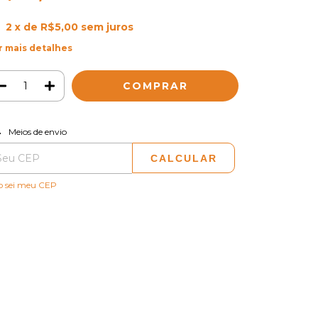
2
x de
R$5,00
sem juros
r mais detalhes
ALTERAR CEP
regas para o CEP:
Meios de envio
CALCULAR
o sei meu CEP