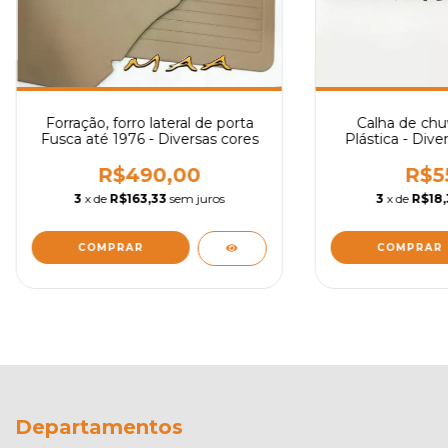
Forração, forro lateral de porta
Calha de chu
Fusca até 1976 - Diversas cores
Plástica - Dive
R$490,00
R$5
3
x de
R$163,33
sem juros
3
x de
R$18,
COMPRAR
COMPRAR
Departamentos