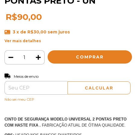
PONTAS PRETO - UN
R$90,00
3
x de
R$30,00
sem juros
Ver mais detalhes
ALTERAR CEP
Entregas para o CEP:
Meios de envio
CALCULAR
Não sei meu CEP
CINTO DE SEGURANÇA MODELO UNIVERSAL 2 PONTAS PRETO
COM HASTE FIXA .
FABRICAÇÃO ATUAL DE ÓTIMA QUALIDADE.