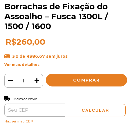
Borrachas de Fixação do
Assoalho – Fusca 1300L /
1500 / 1600
R$260,00
3
x de
R$86,67
sem juros
Ver mais detalhes
ALTERAR CEP
Entregas para o CEP:
Meios de envio
CALCULAR
Não sei meu CEP