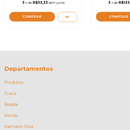
3
x de
R$33,33
sem juros
3
x de
R$133
COMPRAR
Departamentos
Produtos
Fusca
Brasília
Kombi
Karmann Ghia