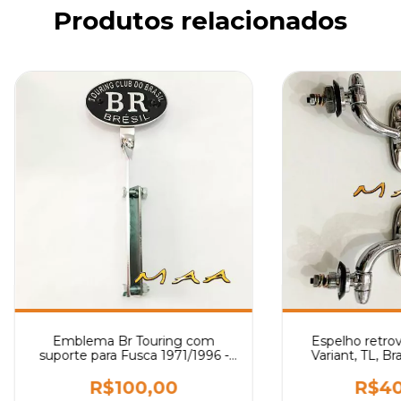
Produtos relacionados
Emblema Br Touring com
Espelho retrov
suporte para Fusca 1971/1996 -
Variant, TL, Br
Diversas Cores
ghia TC - Model
R$100,00
R$40