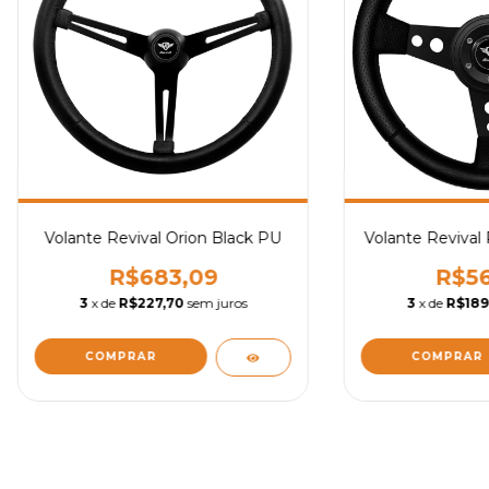
Volante Revival Orion Black PU
Volante Revival
R$683,09
R$56
3
x de
R$227,70
sem juros
3
x de
R$189