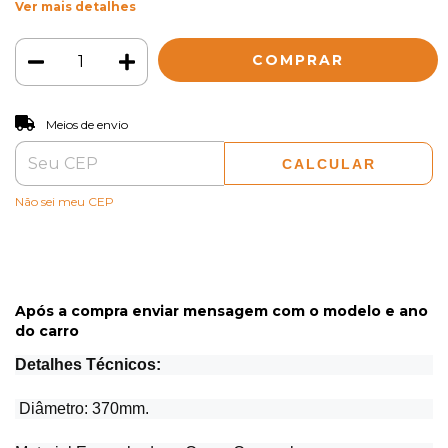
Ver mais detalhes
ALTERAR CEP
Entregas para o CEP:
Meios de envio
CALCULAR
Não sei meu CEP
Após a compra enviar mensagem com o modelo e ano
do carro
Detalhes Técnicos:
Diâmetro: 370mm.