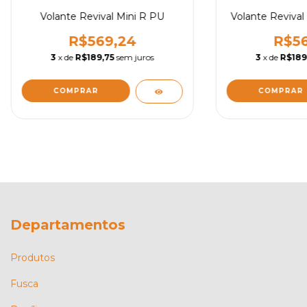
Volante Revival Mini R PU
Volante Revival
R$569,24
R$56
3
x de
R$189,75
sem juros
3
x de
R$189
Departamentos
Produtos
Fusca