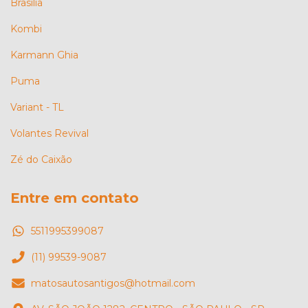
Brasília
Kombi
Karmann Ghia
Puma
Variant - TL
Volantes Revival
Zé do Caixão
Entre em contato
5511995399087
(11) 99539-9087
matosautosantigos@hotmail.com