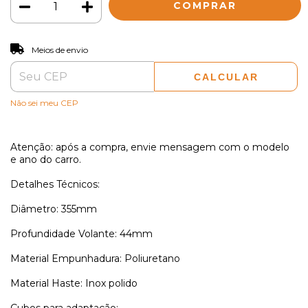
ALTERAR CEP
Entregas para o CEP:
Meios de envio
CALCULAR
Não sei meu CEP
Atenção: após a compra, envie mensagem com o modelo
e ano do carro.
Detalhes Técnicos:
Diâmetro: 355mm
Profundidade Volante: 44mm
Material Empunhadura: Poliuretano
Material Haste: Inox polido