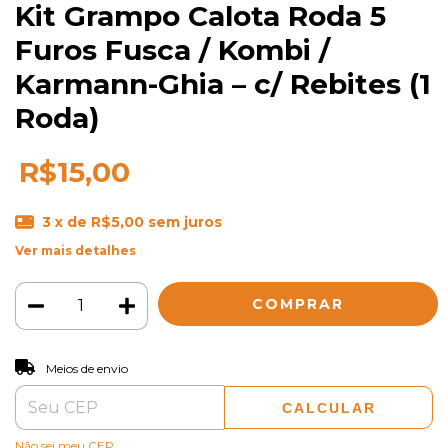
Kit Grampo Calota Roda 5
Furos Fusca / Kombi /
Karmann-Ghia – c/ Rebites (1
Roda)
R$15,00
3
x de
R$5,00
sem juros
Ver mais detalhes
ALTERAR CEP
Entregas para o CEP:
Meios de envio
CALCULAR
Não sei meu CEP