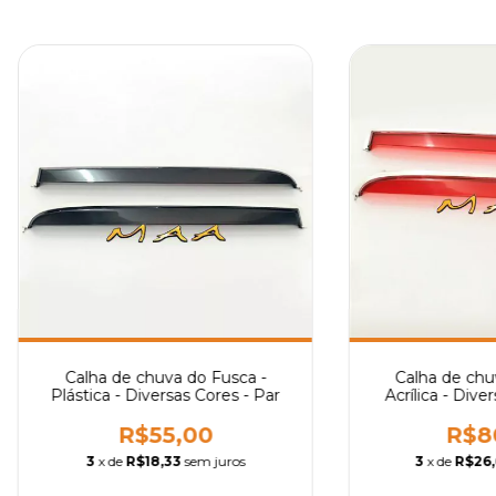
Calha de chuva do Fusca -
Calha de chu
Plástica - Diversas Cores - Par
Acrílica - Dive
R$55,00
R$8
3
x de
R$18,33
sem juros
3
x de
R$26