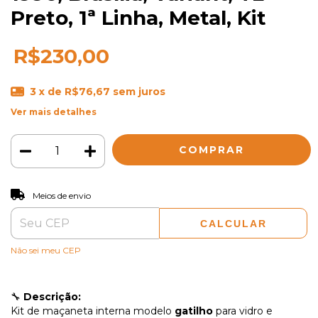
Preto, 1ª Linha, Metal, Kit
R$230,00
3
x de
R$76,67
sem juros
Ver mais detalhes
ALTERAR CEP
Entregas para o CEP:
Meios de envio
CALCULAR
Não sei meu CEP
🔧
Descrição:
Kit de maçaneta interna modelo
gatilho
para vidro e