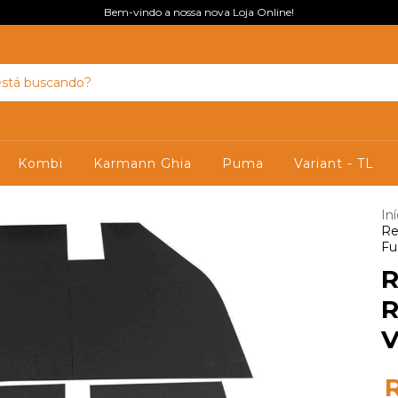
Bem-vindo a nossa nova Loja Online!
Kombi
Karmann Ghia
Puma
Variant - TL
Iní
Re
Fu
R
R
V