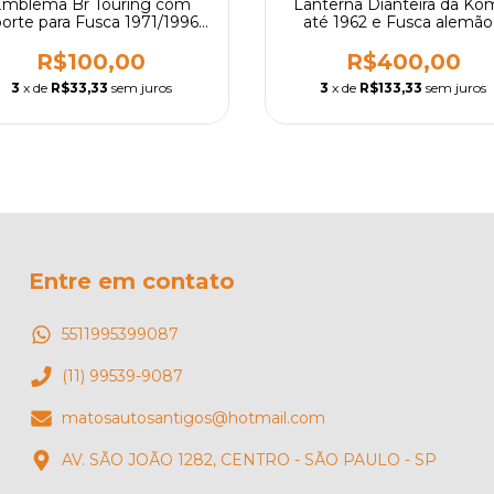
Emblema Br Touring com
Lanterna Dianteira da Ko
orte para Fusca 1971/1996 -
até 1962 e Fusca alemão
Diversas Cores
modelo tetinha importada
Par
R$100,00
R$400,00
3
x de
R$33,33
sem juros
3
x de
R$133,33
sem juros
Entre em contato
5511995399087
(11) 99539-9087
matosautosantigos@hotmail.com
AV. SÃO JOÃO 1282, CENTRO - SÃO PAULO - SP