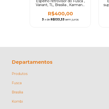
niversal 2
Espelho retrovisor do Fusca ,
 cores -
Variant, TL, Brasília , Karmann
sup
ghia TC - Modelo mexicano,
Par
0
R$400,00
 juros
3
x de
R$133,33
sem juros
Departamentos
Produtos
Fusca
Brasília
Kombi