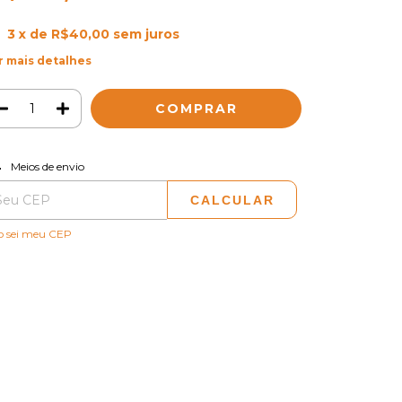
3
x de
R$40,00
sem juros
r mais detalhes
ALTERAR CEP
regas para o CEP:
Meios de envio
CALCULAR
o sei meu CEP