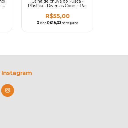
mbi
Calha de chuva do Fusca -
Forração
 -
Plástica - Diversas Cores - Par
carpete
 -
origina
R$55,00
R
3
x de
R$18,33
sem juros
3
x de
Instagram