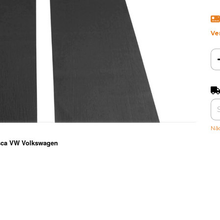
Ve
Ent
Nã
usca VW Volkswagen