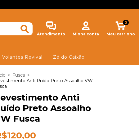
0
Atendimento
Minha conta
Meu carrinho
Volantes Revival
Zé do Caixão
cio
>
Fusca
>
vestimento Anti Ruído Preto Assoalho VW
sca
evestimento Anti
uído Preto Assoalho
W Fusca
R$120,00