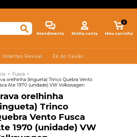
0
Atendimento
Minha conta
Meu carrinho
Volantes Revival
Zé do Caixão
cio
>
Fusca
>
ava orelhinha (lingueta) Trinco Quebra Vento
sca Ate 1970 (unidade) VW Volkswagen
rava orelhinha
lingueta) Trinco
uebra Vento Fusca
te 1970 (unidade) VW