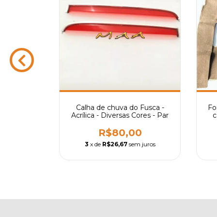
e capa de
Calha de chuva do Fusca -
Fo
ara Fusca
Acrílica - Diversas Cores - Par
c
as cores
00
R$80,00
m juros
3
x de
R$26,67
sem juros