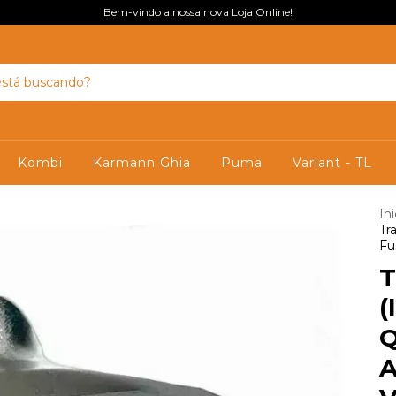
Bem-vindo a nossa nova Loja Online!
Kombi
Karmann Ghia
Puma
Variant - TL
Iní
Tr
Fu
T
(
Q
A