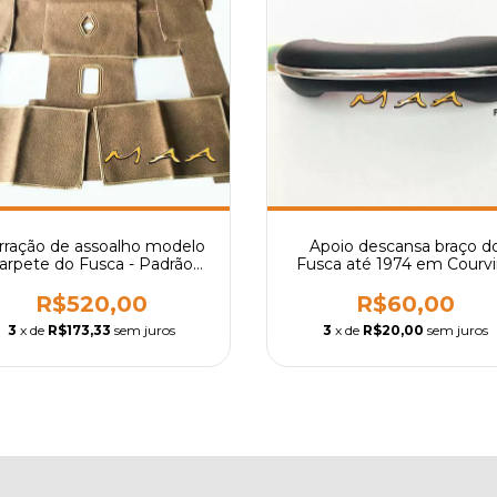
rração de assoalho modelo
Apoio descansa braço d
arpete do Fusca - Padrão
Fusca até 1974 em Courvi
original - Diversas cores
Diversas Cores - Unidad
R$520,00
R$60,00
3
x de
R$173,33
sem juros
3
x de
R$20,00
sem juros