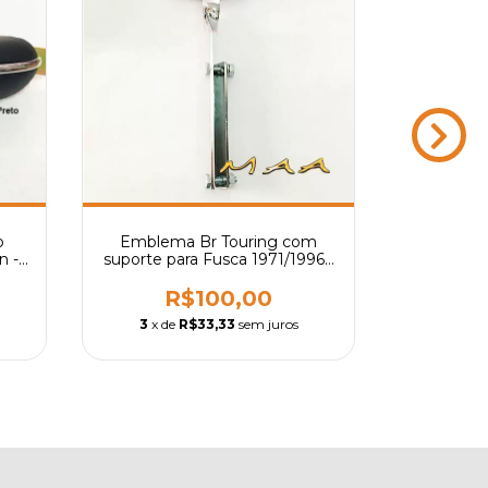
o
Emblema Br Touring com
Forração, 
n -
suporte para Fusca 1971/1996 -
Fusca a
e
Diversas Cores
R$100,00
R
3
x de
R$33,33
sem juros
3
x de