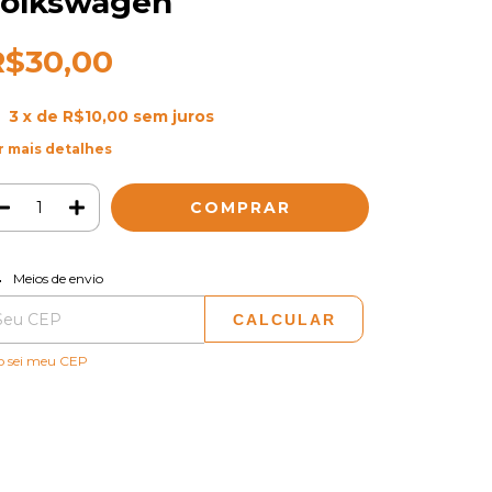
olkswagen
R$30,00
3
x de
R$10,00
sem juros
r mais detalhes
ALTERAR CEP
regas para o CEP:
Meios de envio
CALCULAR
o sei meu CEP